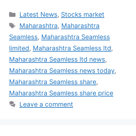
Categories
Latest News
,
Stocks market
Tags
Maharashtra
,
Maharashtra
Seamless
,
Maharashtra Seamless
limited
,
Maharashtra Seamless ltd
,
Maharashtra Seamless ltd news
,
Maharashtra Seamless news today
,
Maharashtra Seamless share
,
Maharashtra Seamless share price
Leave a comment