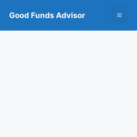
Skip
to
Good Funds Advisor
Menu
content