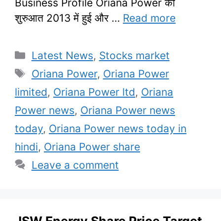
Business Profile Oriana Power की
शुरुआत 2013 में हुई और …
Read more
Categories
Latest News
,
Stocks market
Tags
Oriana Power
,
Oriana Power
limited
,
Oriana Power ltd
,
Oriana
Power news
,
Oriana Power news
today
,
Oriana Power news today in
hindi
,
Oriana Power share
Leave a comment
JSW Energy Share Price Target