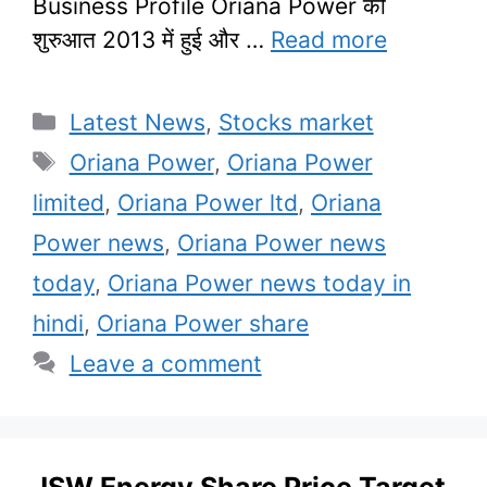
Business Profile Oriana Power की
शुरुआत 2013 में हुई और …
Read more
Categories
Latest News
,
Stocks market
Tags
Oriana Power
,
Oriana Power
limited
,
Oriana Power ltd
,
Oriana
Power news
,
Oriana Power news
today
,
Oriana Power news today in
hindi
,
Oriana Power share
Leave a comment
JSW Energy Share Price Target