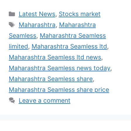
Categories
Latest News
,
Stocks market
Tags
Maharashtra
,
Maharashtra
Seamless
,
Maharashtra Seamless
limited
,
Maharashtra Seamless ltd
,
Maharashtra Seamless ltd news
,
Maharashtra Seamless news today
,
Maharashtra Seamless share
,
Maharashtra Seamless share price
Leave a comment