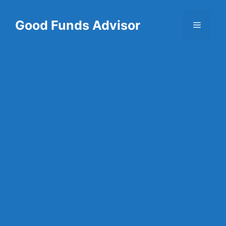
Skip
to
Good Funds Advisor
Menu
content