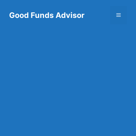
Skip
to
Good Funds Advisor
Menu
content