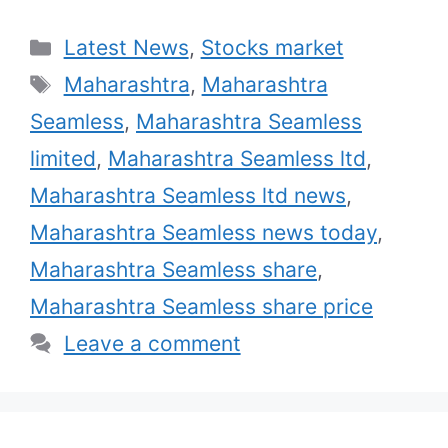
Categories
Latest News
,
Stocks market
Tags
Maharashtra
,
Maharashtra
Seamless
,
Maharashtra Seamless
limited
,
Maharashtra Seamless ltd
,
Maharashtra Seamless ltd news
,
Maharashtra Seamless news today
,
Maharashtra Seamless share
,
Maharashtra Seamless share price
Leave a comment