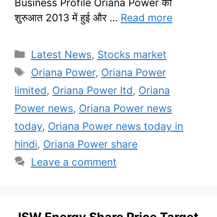
Business Profile Oriana Power की
शुरुआत 2013 में हुई और …
Read more
Categories
Latest News
,
Stocks market
Tags
Oriana Power
,
Oriana Power
limited
,
Oriana Power ltd
,
Oriana
Power news
,
Oriana Power news
today
,
Oriana Power news today in
hindi
,
Oriana Power share
Leave a comment
JSW Energy Share Price Target