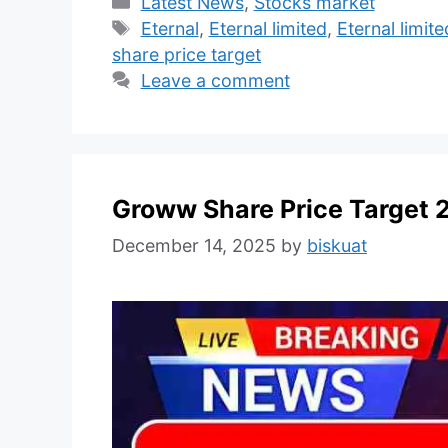
Categories
Latest News
,
Stocks market
Tags
Eternal
,
Eternal limited
,
Eternal limit
share price target
Leave a comment
Groww Share Price Target 
December 14, 2025
by
biskuat