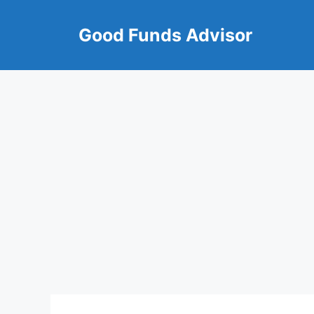
Skip
to
Good Funds Advisor
content