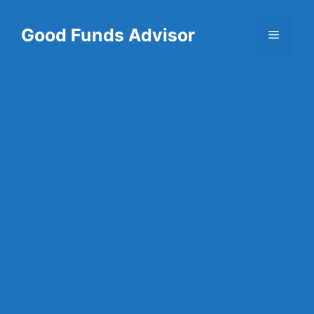
Skip
to
Good Funds Advisor
Menu
content