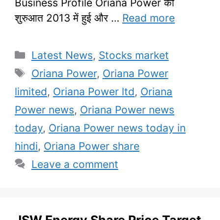
Business Profile Oriana Power की
शुरुआत 2013 में हुई और …
Read more
Categories
Latest News
,
Stocks market
Tags
Oriana Power
,
Oriana Power
limited
,
Oriana Power ltd
,
Oriana
Power news
,
Oriana Power news
today
,
Oriana Power news today in
hindi
,
Oriana Power share
Leave a comment
JSW Energy Share Price Target