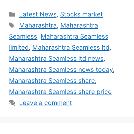
Categories
Latest News
,
Stocks market
Tags
Maharashtra
,
Maharashtra
Seamless
,
Maharashtra Seamless
limited
,
Maharashtra Seamless ltd
,
Maharashtra Seamless ltd news
,
Maharashtra Seamless news today
,
Maharashtra Seamless share
,
Maharashtra Seamless share price
Leave a comment