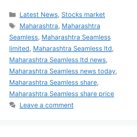
Categories
Latest News
,
Stocks market
Tags
Maharashtra
,
Maharashtra
Seamless
,
Maharashtra Seamless
limited
,
Maharashtra Seamless ltd
,
Maharashtra Seamless ltd news
,
Maharashtra Seamless news today
,
Maharashtra Seamless share
,
Maharashtra Seamless share price
Leave a comment