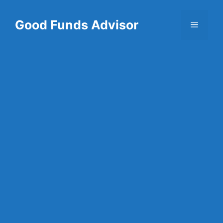
Skip
to
Good Funds Advisor
Menu
content