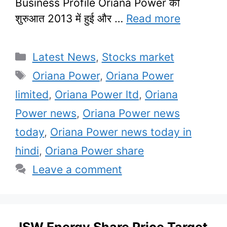
Business Profile Oriana Power की
शुरुआत 2013 में हुई और …
Read more
Categories
Latest News
,
Stocks market
Tags
Oriana Power
,
Oriana Power
limited
,
Oriana Power ltd
,
Oriana
Power news
,
Oriana Power news
today
,
Oriana Power news today in
hindi
,
Oriana Power share
Leave a comment
JSW Energy Share Price Target