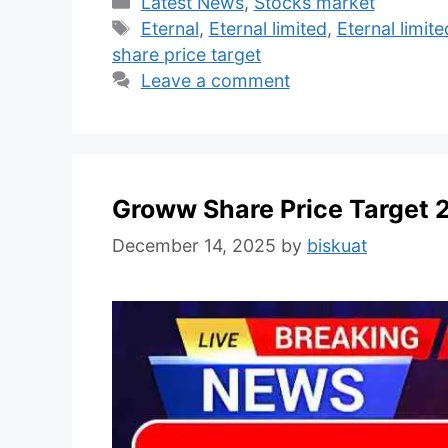
Categories
Latest News
,
Stocks market
Tags
Eternal
,
Eternal limited
,
Eternal limit
share price target
Leave a comment
Groww Share Price Target 
December 14, 2025
by
biskuat