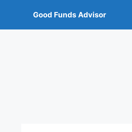
Skip
to
Good Funds Advisor
content