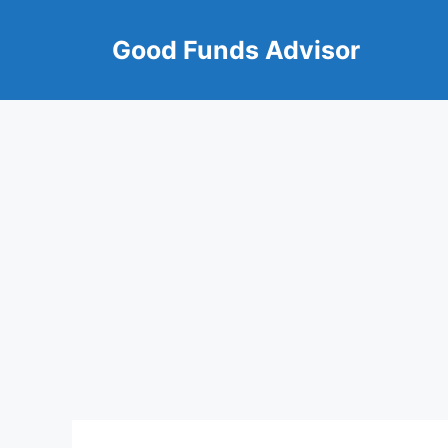
Skip
to
Good Funds Advisor
content