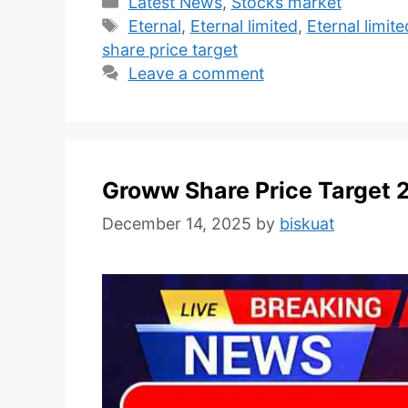
Categories
Latest News
,
Stocks market
Tags
Eternal
,
Eternal limited
,
Eternal limit
share price target
Leave a comment
Groww Share Price Target 
December 14, 2025
by
biskuat