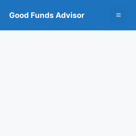
Skip
to
Good Funds Advisor
Menu
content