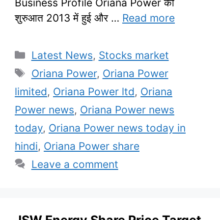
Business Profile Oriana Power की
शुरुआत 2013 में हुई और …
Read more
Categories
Latest News
,
Stocks market
Tags
Oriana Power
,
Oriana Power
limited
,
Oriana Power ltd
,
Oriana
Power news
,
Oriana Power news
today
,
Oriana Power news today in
hindi
,
Oriana Power share
Leave a comment
JSW Energy Share Price Target