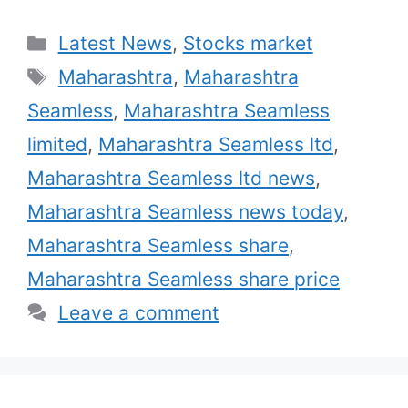
Categories
Latest News
,
Stocks market
Tags
Maharashtra
,
Maharashtra
Seamless
,
Maharashtra Seamless
limited
,
Maharashtra Seamless ltd
,
Maharashtra Seamless ltd news
,
Maharashtra Seamless news today
,
Maharashtra Seamless share
,
Maharashtra Seamless share price
Leave a comment