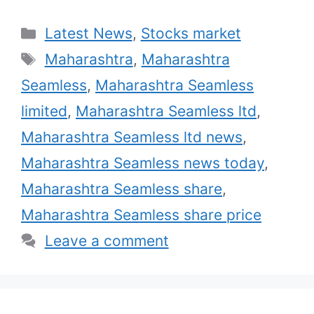
Categories
Latest News
,
Stocks market
Tags
Maharashtra
,
Maharashtra
Seamless
,
Maharashtra Seamless
limited
,
Maharashtra Seamless ltd
,
Maharashtra Seamless ltd news
,
Maharashtra Seamless news today
,
Maharashtra Seamless share
,
Maharashtra Seamless share price
Leave a comment