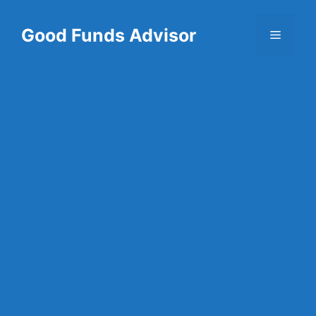
Skip
to
Good Funds Advisor
Menu
content