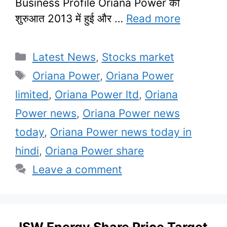
Business Profile Oriana Power की
शुरुआत 2013 में हुई और …
Read more
Categories
Latest News
,
Stocks market
Tags
Oriana Power
,
Oriana Power
limited
,
Oriana Power ltd
,
Oriana
Power news
,
Oriana Power news
today
,
Oriana Power news today in
hindi
,
Oriana Power share
Leave a comment
JSW Energy Share Price Target