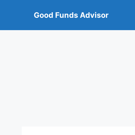
Skip
to
Good Funds Advisor
content