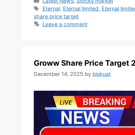
Categories
Latest News
,
Stocks market
Tags
Eternal
,
Eternal limited
,
Eternal limit
share price target
Leave a comment
Groww Share Price Target 
December 14, 2025
by
biskuat