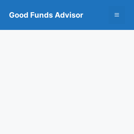
Skip
to
Good Funds Advisor
Menu
content