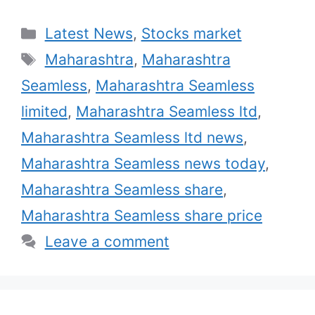
Categories
Latest News
,
Stocks market
Tags
Maharashtra
,
Maharashtra
Seamless
,
Maharashtra Seamless
limited
,
Maharashtra Seamless ltd
,
Maharashtra Seamless ltd news
,
Maharashtra Seamless news today
,
Maharashtra Seamless share
,
Maharashtra Seamless share price
Leave a comment