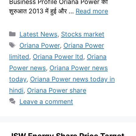
Business Profile Oriana Power की
शुरुआत 2013 में हुई और …
Read more
Categories
Latest News
,
Stocks market
Tags
Oriana Power
,
Oriana Power
limited
,
Oriana Power ltd
,
Oriana
Power news
,
Oriana Power news
today
,
Oriana Power news today in
hindi
,
Oriana Power share
Leave a comment
JSW Energy Share Price Target