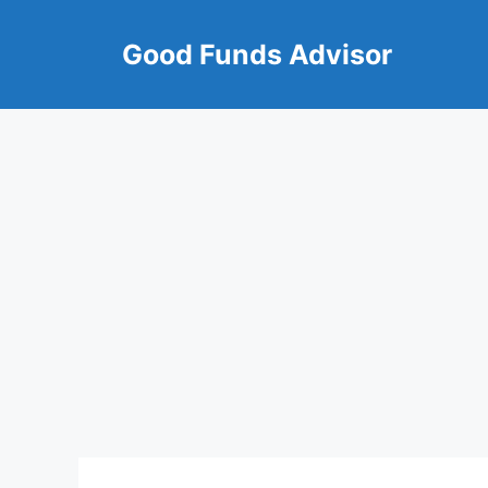
Skip
to
Good Funds Advisor
content