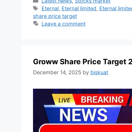
Categories
Latest News
,
Stocks market
Tags
Eternal
,
Eternal limited
,
Eternal limit
share price target
Leave a comment
Groww Share Price Target 
December 14, 2025
by
biskuat